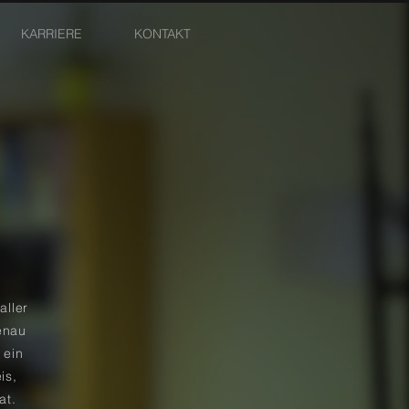
KARRIERE
KONTAKT
aller
enau
 ein
is,
at.