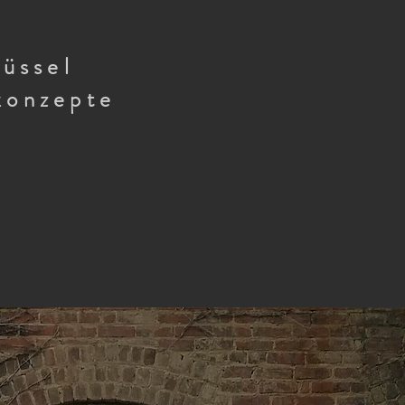
lüssel
konzepte