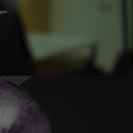
ngen,
n