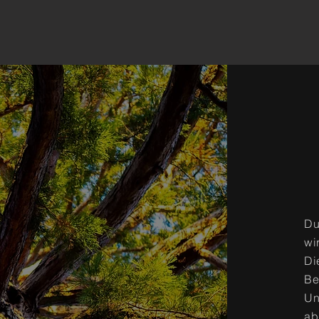
Du
wi
Di
Be
Un
ab