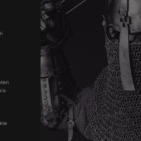
ei
eten
bis
r
kte