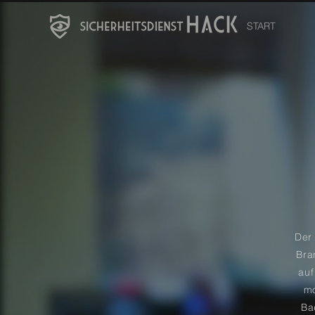
START
Der
Bra
auf
mo
Ba