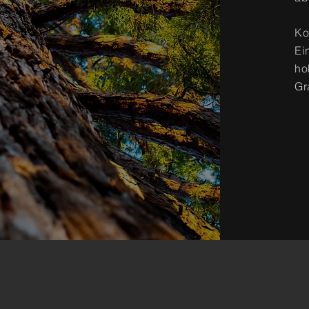
Ko
Ei
ho
Gr